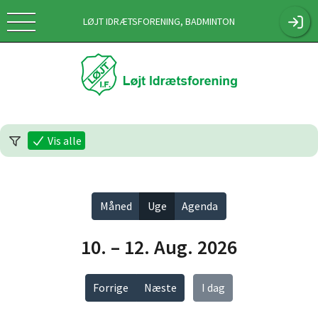
LØJT IDRÆTSFORENING, BADMINTON
Vis alle
Måned
Uge
Agenda
10. – 12. Aug. 2026
Forrige
Næste
I dag